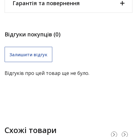
Гарантія та повернення
Відгуки покупців (0)
Залишити відгук
Відгуків про цей товар ще не було.
складні меблі (крім «економ») – 1 рік;
Схожі товари
садові гойдалки – 1 рік;