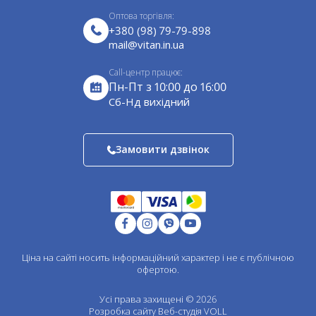
Меблі
Політика конфіденційності
непереборної сили (пожежа, блискавка, повінь,
Оптова торгівля:
Подушки декоративні
ураган).
Сертифікати
+380 (98) 79-79-898
Санки
mail@vitan.in.ua
Завантажити прайс-лист
Садовий декор
Call-центр працює:
Для барбекю
Пн-Пт з 10:00 до 16:00
Оцинковані водостічні системи
Cб-Нд вихідний
Водостічні системи ф125
Водостічні системи ф140
Замовити дзвінок
Пластикові водост. системи ф90
Пластикові водост. системи ф130
Ел. покрівлі з полімерним покриттям
Оцинковані елементи покрівлі
Елементи для вентиляції цинк
Одностінні елементи димоходу
Ціна на сайті носить інформаційний характер і не є публічною
Двостінні елементи димоходу
офертою.
Одностінні ел. димоходу зварний шов
Двостінні ел. димоходу зварний шов
Усі права захищені © 2026
Розробка сайту
Веб-студія VOLL
Перехідники