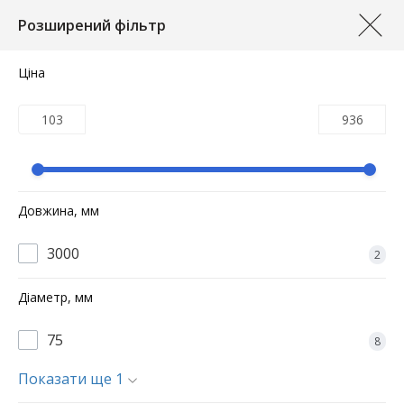
0
Розширений фільтр
Головна
Пластикові водостічні системи ф90
90 Зелени
Ціна
90 Зелений
Розширений фільтр
За замовчуванням
Довжина, мм
3000
2
Діаметр, мм
75
8
Показати ще 1