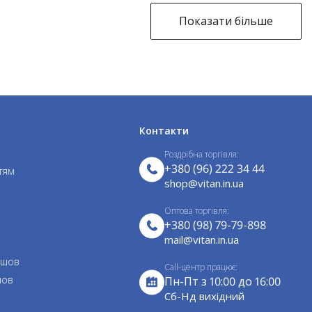
Показати більше
Контакти
Роздрібна торгівля:
+380 (96) 222 34 44
тям
shop@vitan.in.ua
Оптова торгівля:
+380 (98) 79-79-898
mail@vitan.in.ua
 шов
Call-центр працює:
шов
Пн-Пт з 10:00 до 16:00
Cб-Нд вихідний