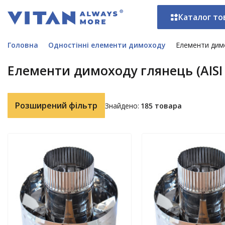
Каталог то
Головна
Одностінні елементи димоходу
Елементи димо
Елементи димоходу глянець (AISI 
Розширений фільтр
Знайдено:
185 товара