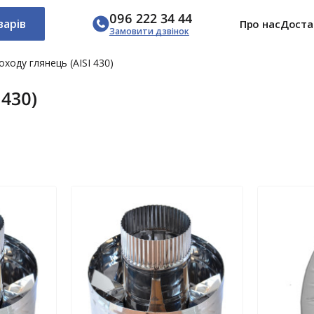
096 222 34 44
варів
Про нас
Доста
Замовити дзвінок
ходу глянець (AISI 430)
430)