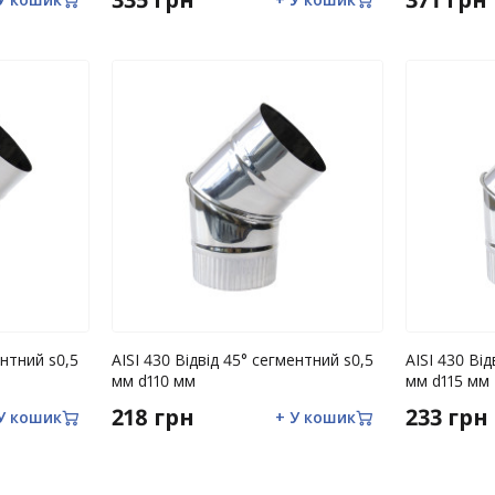
ентний s0,5
AISI 430 Відвід 45° сегментний s0,5
AISI 430 Ві
мм d110 мм
мм d115 мм
218 грн
233 грн
У кошик
+ У кошик