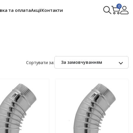
0
вка та оплата
Акції
Контакти
За замовчуванням
Сортувати за: