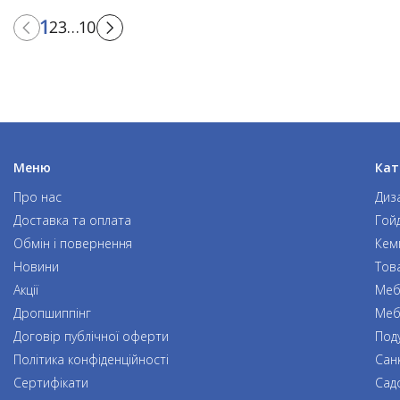
1
2
3
…
10
Меню
Кат
Про нас
Диз
Доставка та оплата
Гой
Обмін і повернення
Кем
Новини
Тов
Акції
Мебл
Дропшиппінг
Меб
Договір публічної оферти
Под
Політика конфіденційності
Сан
Сертифікати
Сад