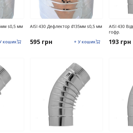
d125мм s0,5 мм
AISI 430 Дефлектор d135мм s0,5 мм
AISI 430 Ві
гофр.
595 грн
193 грн
У кошик
+ У кошик