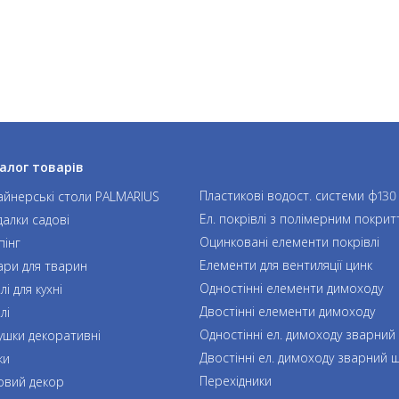
алог товарів
Пластикові водост. системи ф130
айнерські столи PALMARIUS
Ел. покрівлі з полімерним покрит
далки садові
Оцинковані елементи покрівлі
пінг
Елементи для вентиляції цинк
ари для тварин
Одностінні елементи димоходу
і для кухні
Двостінні елементи димоходу
лі
Одностінні ел. димоходу зварний
ушки декоративні
Двостінні ел. димоходу зварний 
ки
Перехідники
овий декор