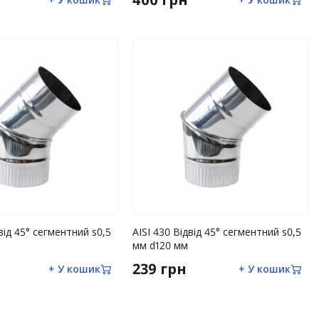
двід 45° сегментний s0,5
AISI 430 Відвід 45° сегментний s0,5
мм d120 мм
239 грн
+ У кошик
+ У кошик