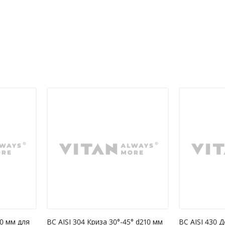
адку, коли виріб не піддавався
допустимого навантаження на виріб;
ї.
дсутність у гарантійному талоні позначки
меблів;
20 мм для
ВС AISI 304 Криза 30°-45° d210 мм
ВС AISI 430 