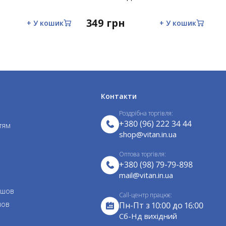
349 грн
3
+ У кошик
+ У кошик
Контакти
Роздрібна торгівля:
+380 (96) 222 34 44
тям
shop@vitan.in.ua
Оптова торгівля:
+380 (98) 79-79-898
mail@vitan.in.ua
 шов
Call-центр працює:
шов
Пн-Пт з 10:00 до 16:00
Cб-Нд вихідний