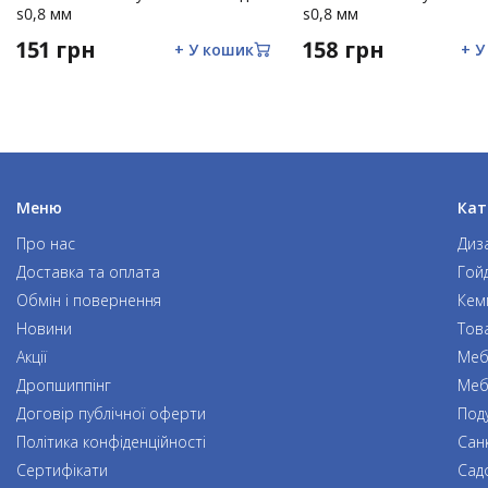
s0,8 мм
Ремонт виробів некваліфікованими особами, внесення з
s0,8 мм
механічних пошкоджень або слідів ремонтних робіт;
151 грн
158 грн
+ У кошик
+ У
Ушкодження, що виникли внаслідок дії обставин непер
ураган).
Меню
Кат
Про нас
Диз
Доставка та оплата
Гой
Обмін і повернення
Кем
Новини
Тов
Акції
Мебл
Дропшиппінг
Меб
Договір публічної оферти
Под
Політика конфіденційності
Сан
Сертифікати
Сад