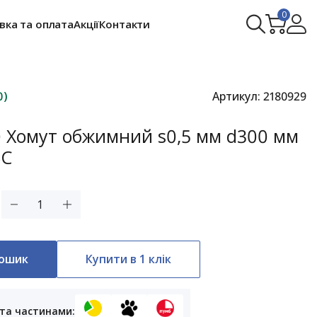
0
вка та оплата
Акції
Контакти
0)
Артикул:
2180929
0 Хомут обжимний s0,5 мм d300 мм
ВС
н
кошик
Купити в 1 клік
та частинами: