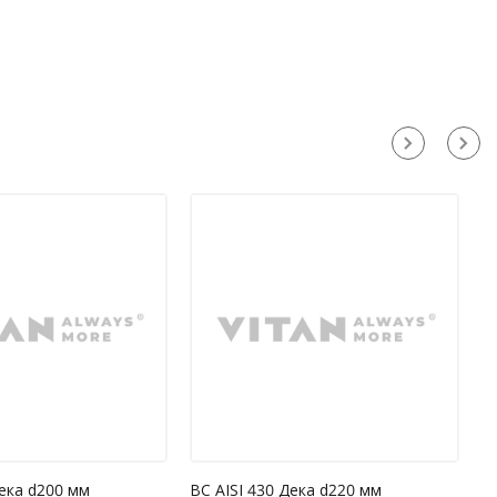
Дека d200 мм
ВС AISI 430 Дека d220 мм
В