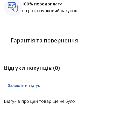
100% передоплата
на розрахунковий рахунок.
Гарантія та повернення
Відгуки покупців (0)
Залишити відгук
Відгуків про цей товар ще не було.
складні меблі (крім «економ») – 1 рік;
садові гойдалки – 1 рік;