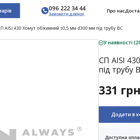
096 222 34 44
варів
Про нас
Доста
Замовити дзвінок
П AISI 430 Хомут обжимний s0,5 мм d300 мм під трубу ВС
У наявності (2
СП AISI 43
під трубу 
331 гр
Додати в 
Доступна опла