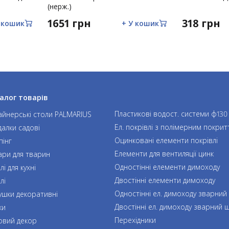
мін до конструкції виробу, наявність
(нерж.)
1651 грн
318 грн
 кошик
+ У кошик
еборної сили (пожежа, блискавка, повінь,
алог товарів
Пластикові водост. системи ф130
айнерські столи PALMARIUS
Ел. покрівлі з полімерним покрит
далки садові
Оцинковані елементи покрівлі
пінг
Елементи для вентиляції цинк
ари для тварин
Одностінні елементи димоходу
і для кухні
Двостінні елементи димоходу
лі
Одностінні ел. димоходу зварний
ушки декоративні
Двостінні ел. димоходу зварний 
ки
Перехідники
овий декор