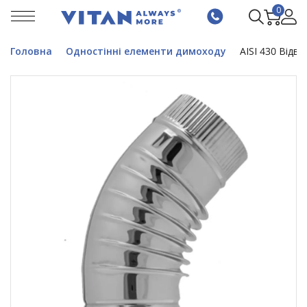
0
Головна
Одностінні елементи димоходу
AISI 430 Відві