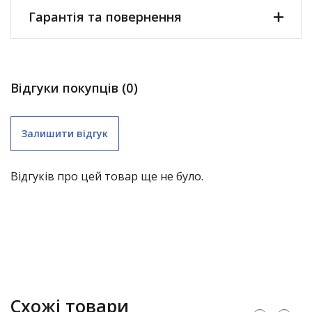
Гарантія та повернення
Відгуки покупців (0)
Залишити відгук
Відгуків про цей товар ще не було.
складні меблі (крім «економ») – 1 рік;
Схожі товари
садові гойдалки – 1 рік;