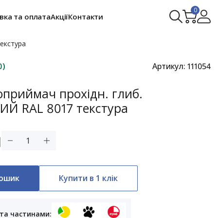
0
вка та оплата
Акції
Контакти
екстура
0)
Артикул:
111054
оприймач прохідн. глиб.
Й RAL 8017 текстура
н
кошик
Купити в 1 клік
та частинами: