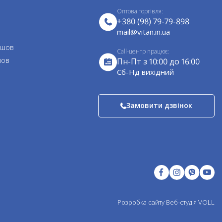
Оптова торгівля:
+380 (98) 79-79-898
mail@vitan.in.ua
 шов
Call-центр працює:
шов
Пн-Пт з 10:00 до 16:00
Cб-Нд вихідний
Замовити дзвінок
.
Розробка сайту
Веб-студія VOLL