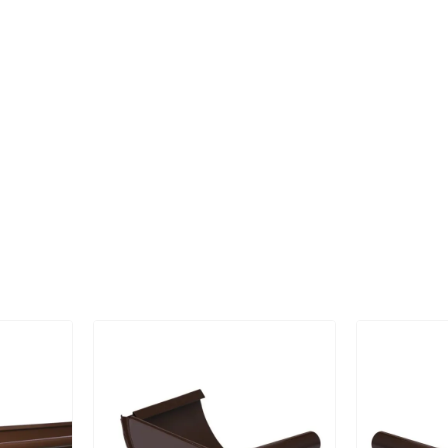
адку, коли виріб не піддавався
допустимого навантаження на виріб;
ї.