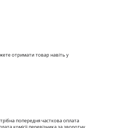
жете отримати товар навіть у
отрібна попередня часткова оплата
плата комісії перевізника за зворотну