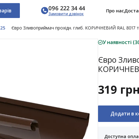
096 222 34 44
варів
Про нас
Доста
Замовити дзвінок
125
Євро Зливоприймач прохідн. глиб. КОРИЧНЕВИЙ RAL 8017 т
У наявності (3
Євро Злив
КОРИЧНЕВИ
319 гр
Додати в 
Доступна опла