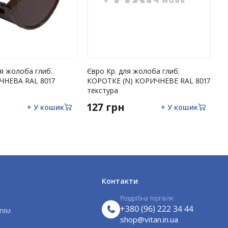
ля жолоба глиб.
Євро Кр. для жолоба глиб.
Є
НЕВА RAL 8017
КОРОТКЕ (N) КОРИЧНЕВЕ RAL 8017
К
текстура
127 грн
1
+ У кошик
+ У кошик
Контакти
Роздрібна торгівля:
+380 (96) 222 34 44
тям
shop@vitan.in.ua