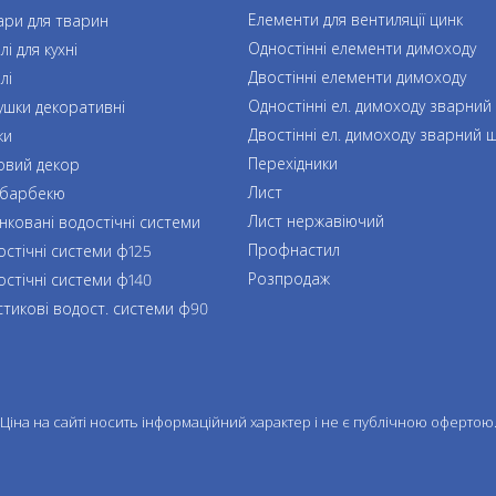
Елементи для вентиляції цинк
ари для тварин
Одностінні елементи димоходу
і для кухні
Двостінні елементи димоходу
лі
Одностінні ел. димоходу зварний
ушки декоративні
Двостінні ел. димоходу зварний 
ки
Перехідники
овий декор
Лист
 барбекю
Лист нержавіючий
нковані водостічні системи
Профнастил
остічні системи ф125
Розпродаж
остічні системи ф140
стикові водост. системи ф90
Ціна на сайті носить інформаційний характер і не є публічною офертою