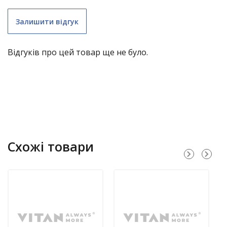
Залишити відгук
Відгуків про цей товар ще не було.
складні меблі (крім «економ») – 1 рік;
Схожі товари
садові гойдалки – 1 рік;
нержавіючі димарі – 3 роки;
водостічні системи з полімерним покриттям – 10
років;
меблі LOFT – 1 рік.