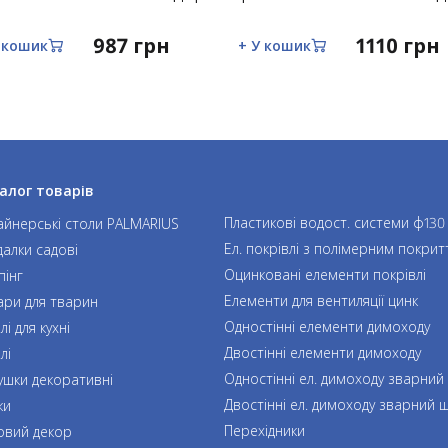
мін до конструкції виробу, наявність
987 грн
1110 грн
 кошик
+ У кошик
еборної сили (пожежа, блискавка, повінь,
алог товарів
Пластикові водост. системи ф130
айнерські столи PALMARIUS
Ел. покрівлі з полімерним покрит
далки садові
Оцинковані елементи покрівлі
пінг
Елементи для вентиляції цинк
ари для тварин
Одностінні елементи димоходу
і для кухні
Двостінні елементи димоходу
лі
Одностінні ел. димоходу зварний
ушки декоративні
Двостінні ел. димоходу зварний 
ки
Перехідники
овий декор