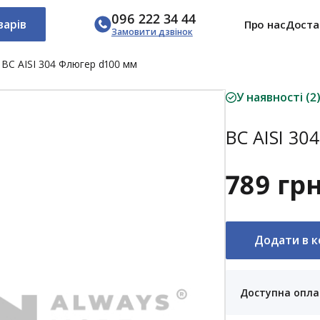
096 222 34 44
варів
Про нас
Доста
Замовити дзвінок
ВС AISI 304 Флюгер d100 мм
У наявності (2
ВС AISI 30
789 гр
Додати в 
Доступна опла