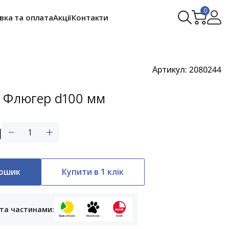
0
вка та оплата
Акції
Контакти
)
Артикул:
2080244
4 Флюгер d100 мм
н
кошик
Купити в 1 клік
та частинами:
ПриватБанк
Монобанк
Пумб