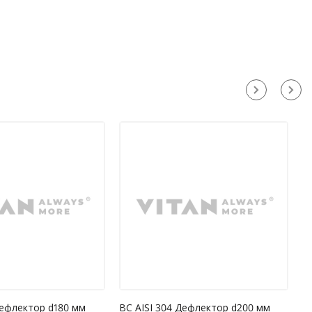
Дефлектор d180 мм
ВС AISI 304 Дефлектор d200 мм
В