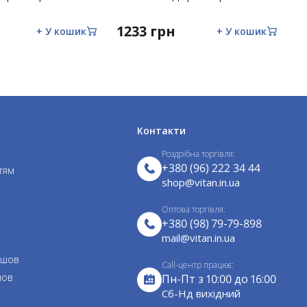
s
1233 грн
1
+ У кошик
+ У кошик
Контакти
Роздрібна торгівля:
+380 (96) 222 34 44
тям
shop@vitan.in.ua
Оптова торгівля:
+380 (98) 79-79-898
mail@vitan.in.ua
 шов
Call-центр працює:
шов
Пн-Пт з 10:00 до 16:00
Cб-Нд вихідний