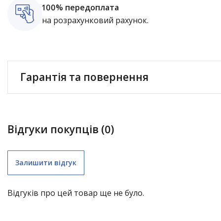
100% передоплата
на розрахунковий рахунок.
Гарантія та повернення
Відгуки покупців (0)
Залишити відгук
Відгуків про цей товар ще не було.
складні меблі (крім «економ») – 1 рік;
садові гойдалки – 1 рік;