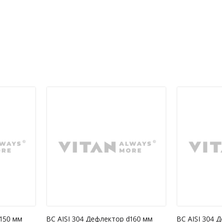
адку, коли виріб не піддавався
допустимого навантаження на виріб;
ї.
дсутність у гарантійному талоні позначки
меблів;
d150 мм
ВС AISI 304 Дефлектор d160 мм
ВС AISI 304 