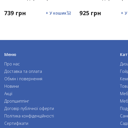
Ремонт виробів некваліфікованими особами, внесення з
механічних пошкоджень або слідів ремонтних робіт;
739 грн
925 грн
+ У кошик
+ У
Ушкодження, що виникли внаслідок дії обставин непер
ураган).
Меню
Кат
Про нас
Диз
Доставка та оплата
Гой
Обмін і повернення
Кем
Новини
Тов
Акції
Мебл
Дропшиппінг
Меб
Договір публічної оферти
Под
Політика конфіденційності
Сан
Сертифікати
Сад