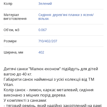
Колір
Зелений
Матеріал
Сидіння: дерев'яні планки з ясеня/
виготовлення
вільхи.
Об'єм, м3
0.067
Розміри
710/402/207
Ширина, мм
402
Дитячі санки "Малюк-економ" підійдуть для дітей
вагою до 40 кг.
Габарити санок найменші з усієї колекції від ТМ
Vitan.
Колір санок - лимон, каркас металевий, сидіння
виконано з міцних порід дерева.
У комплекті з санками:
- тяговий ремінь, який надійно закріплений на рамі;