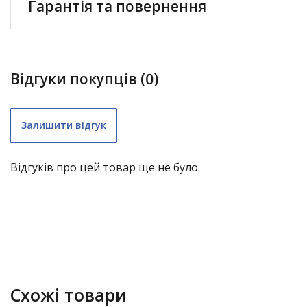
Гарантія та повернення
Відгуки покупців (0)
Залишити відгук
Відгуків про цей товар ще не було.
складні меблі (крім «економ») – 1 рік;
садові гойдалки – 1 рік;
нержавіючі димарі – 3 роки;
водостічні системи з полімерним покриттям – 10 років;
меблі LOFT – 1 рік.
Схожі товари
Зріз заклепки;