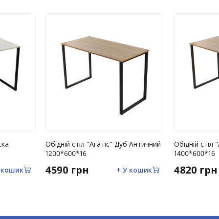
адку, коли виріб не піддавався
допустимого навантаження на виріб;
ї.
дсутність у гарантійному талоні позначки
меблів;
ска
Обідній стіл "Агатіс" Дуб Античний
Обідній стіл 
мін до конструкції виробу, наявність
1200*600*16
1400*600*16
4590 грн
4820 грн
 кошик
+ У кошик
еборної сили (пожежа, блискавка, повінь,