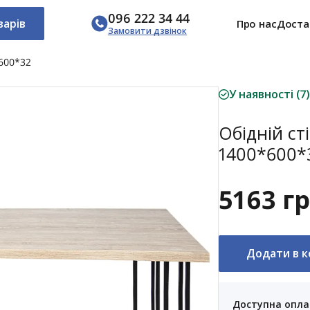
096 222 34 44
варів
Про нас
Доста
Замовити дзвінок
*600*32
У наявності (7)
Обідній ст
1400*600*
5163 г
Додати в 
Доступна опла