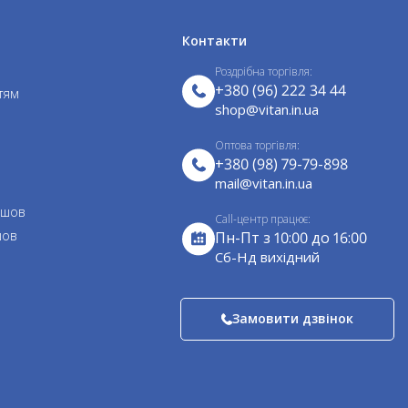
Контакти
Роздрібна торгівля:
+380 (96) 222 34 44
тям
shop@vitan.in.ua
Оптова торгівля:
+380 (98) 79-79-898
mail@vitan.in.ua
 шов
Call-центр працює:
шов
Пн-Пт з 10:00 до 16:00
Cб-Нд вихідний
Замовити дзвінок