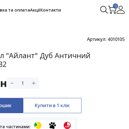
0
вка та оплата
Акції
Контакти
Артикул:
4010105
іл "Айлант" Дуб Античний
32
рн
кошик
Купити в 1 клік
та частинами: