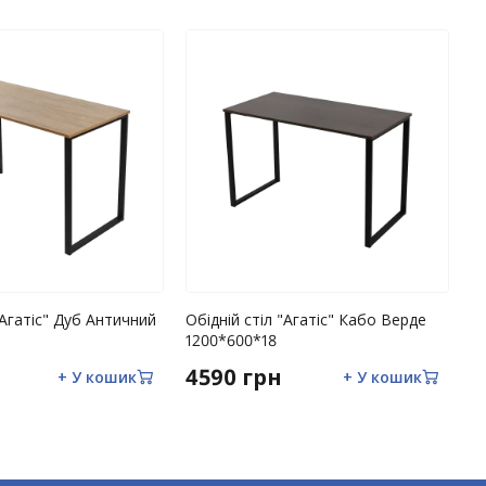
"Агатіс" Дуб Античний
Обідній стіл "Агатіс" Кабо Верде
Об
1200*600*18
1
4590 грн
4
+ У кошик
+ У кошик