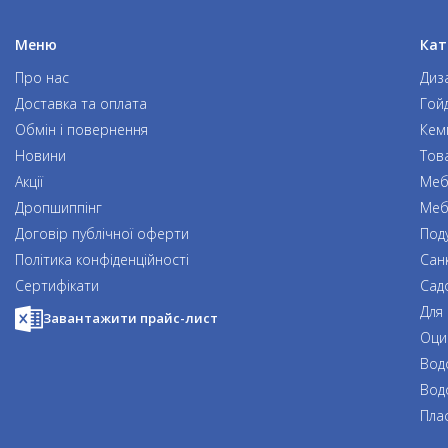
Меню
Кат
Про нас
Диз
Доставка та оплата
Гой
Обмін і повернення
Кем
Новини
Тов
Акції
Мебл
Дропшиппінг
Меб
Договір публічної оферти
Под
Політика конфіденційності
Сан
Сертифікати
Сад
Для
Завантажити прайс-лист
Оци
Вод
Вод
Пла