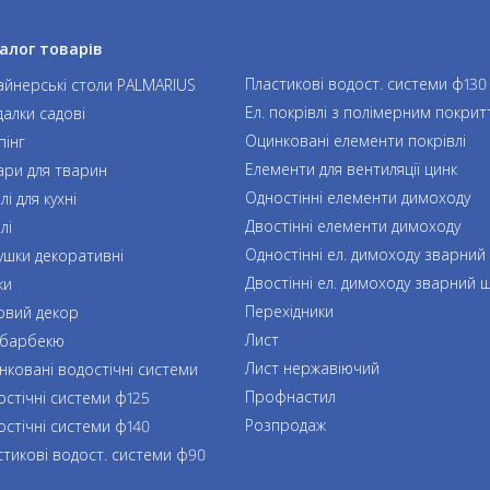
алог товарів
Пластикові водост. системи ф130
айнерські столи PALMARIUS
Ел. покрівлі з полімерним покрит
далки садові
Оцинковані елементи покрівлі
пінг
Елементи для вентиляції цинк
ари для тварин
Одностінні елементи димоходу
і для кухні
Двостінні елементи димоходу
лі
Одностінні ел. димоходу зварний
ушки декоративні
Двостінні ел. димоходу зварний 
ки
Перехідники
овий декор
Лист
 барбекю
Лист нержавіючий
нковані водостічні системи
Профнастил
остічні системи ф125
Розпродаж
остічні системи ф140
стикові водост. системи ф90