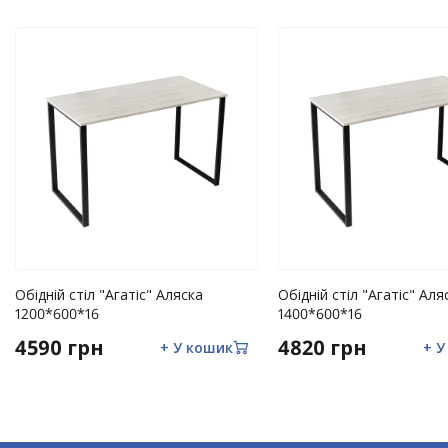
Дефекти полімерного покриття на каркасі виробу у вип
механічним пошкодженням;
Розрив матеріалу (тканини) по шву, без перевищення 
Розрив матеріалу зварних швів каркасу;
Дефект (зламування) пластикових елементів конструкці
Відсутність гарантійного талона та товарного чека, ві
продавцем: дати продажу та друку магазину;
Порушення рекомендацій щодо експлуатації складних 
Використання товару за призначенням;
Обідній стіл "Агатіс" Аляска
Обідній стіл "Агатіс" Аля
1200*600*16
Ремонт виробів некваліфікованими особами, внесення з
1400*600*16
механічних пошкоджень або слідів ремонтних робіт;
4590 грн
4820 грн
+ У кошик
+ У
Ушкодження, що виникли внаслідок дії обставин непер
ураган).