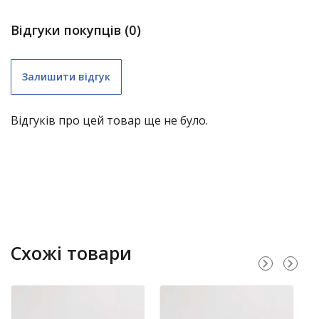
Відгуки покупців (0)
Залишити відгук
Відгуків про цей товар ще не було.
складні меблі (крім «економ») – 1 рік;
Схожі товари
садові гойдалки – 1 рік;
нержавіючі димарі – 3 роки;
водостічні системи з полімерним покриттям – 10
років;