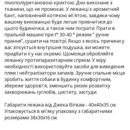
пінополіуретановою крихтою. Дно виконане з
тканини, що не промокає. У лежанці є ароматний
бант, наповнений котячою м\'ятою, завдяки чому
вашому вихованцю буде легше привчитися до
цього будиночка, а також чим пограти. Прати в
пральній машині при t° 30-40 ° режим " ручне
прання", сушити на повітрі. Якщо з якоїсь причини у
вас зіпсується внутрішня подушка, ви можете
придбати її у нас окремо. Щомісяця обробляйте
лежанку протипаразитарним спреєм. У міру
необхідності використовуйте засоби для виведення
плям і нейтралізатори запахів. Зручне спальне місце
зробить життя собаки в будинку комфортним,
збереже здоров\'я, зменшить ризик розвитку
захворювань суглобів, циститу, застуди.
Габарити лежака від Джека Вігвам - 40х40х35 см.
Упаковується в м\'яку упаковку з габаритними
розмірами 38х30х16 см.