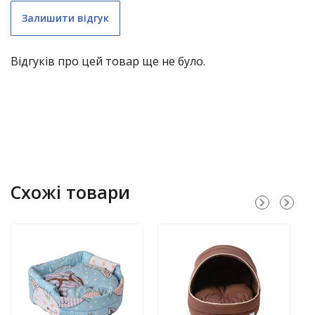
Залишити відгук
Відгуків про цей товар ще не було.
складні меблі (крім «економ») – 1 рік;
Схожі товари
садові гойдалки – 1 рік;
нержавіючі димарі – 3 роки;
водостічні системи з полімерним покриттям – 10
років;
меблі LOFT – 1 рік.