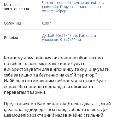
Чохол - тканина: велюр антикіготь
Матеріал
(знімний); Подушка - наповнювач:
виготовлення
холофайбрер
Об'єм, м3
0.097
ДхШхВ 90х75х45 см; Габарити
Розміри
упаковки: 91х47х20 см.
Кожному домашньому вихованцю обов'язково
потрібне власне місце, яке вони будуть
використовувати для відпочинку та сну. Відчувати
себе затишно та безпечно на своїй території.
Найбільш оптимальним вибором для цього буде
лежак. Він повинен відповідати обсягам та
перевагам тварини.
Представляємо Вам лежак від Джека Джага L , який
ідеально підійде для всіх порід собак та кішок. Для
цієї моделі характерний надзвичайно стильний