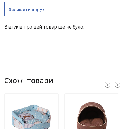
Залишити відгук
Відгуків про цей товар ще не було.
складні меблі (крім «економ») – 1 рік;
Схожі товари
садові гойдалки – 1 рік;
нержавіючі димарі – 3 роки;
водостічні системи з полімерним покриттям – 10
років;
меблі LOFT – 1 рік.