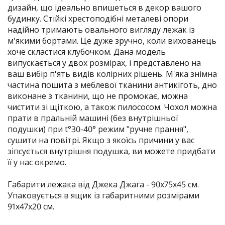
дизайн, що ідеально впишеться в декор вашого
будинку. Стійкі хрестоподібні металеві опори
надійно тримають овального вигляду лежак із
м'якими бортами. Це дуже зручно, коли вихованець
хоче скластися клубочком. Дана модель
випускається у двох розмірах, і представлено на
ваш вибір п'ять видів колірних рішень. М'яка знімна
частина пошита з меблевої тканини антикіготь, дно
виконане з тканини, що не промокає, можна
чистити зі щіткою, а також пилососом. Чохол можна
прати в пральній машині (без внутрішньої
подушки) при t°30-40° режим "ручне прання",
сушити на повітрі. Якщо з якоїсь причини у вас
зіпсується внутрішня подушка, ви можете придбати
її у нас окремо.
Габарити лежака від Джека Джага - 90х75х45 см.
Упаковується в ящик із габаритними розмірами
91х47х20 см.