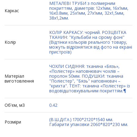
МЕТАЛЕВІ ТРУБИ з полімерним
покриттям, діаметрів: 12х1мм, 16х1мм,
Каркас
16х0.8мм, 25х1мм, 27х1мм, 32х1,5мм,
38х1,2мм.
КОЛІР КАРКАСУ: чорний. РОЗЦВІТКА
ТКАНИН: "Кульбаби на сірому фоні"
Колір
(Відтінки кольорів реального товару,
можуть відрізнятися від фото на екрані
пристроїв)
ЧОХЛИ СИДІННЯ: тканина «Бязь»,
«Поліестер» наповнювач чохлів –
Матеріал
поролон 50мм. ПОДУШКИ: тканина
виготовлення
"Поліестер", "Бязь" наповнювач –
"крихта". ТЕНТ: тканина «Поліестер» із
водовідштовхувальним покриттям.¶
Об'єм, м3
0.42
(В.Ш.Д/Гл.) 1700*2120*1540 мм.
Розміри
Габарити упаковки 2060*820*230 мм.