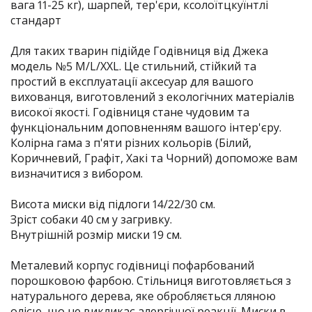
вага 11-25 кг), шарпей, тер'єри, ксолоїтцкуїнтлі
стандарт
Для таких тварин підійде Годівниця від Джека
модель №5 M/L/XXL. Це стильний, стійкий та
простий в експлуатації аксесуар для вашого
вихованця, виготовлений з екологічних матеріалів
високої якості. Годівниця стане чудовим та
функціональним доповненням вашого інтер'єру.
Колірна гама з п'яти різних кольорів (Білий,
Коричневий, Графіт, Хакі та Чорний) допоможе вам
визначитися з вибором.
Висота миски від підлоги 14/22/30 см.
Зріст собаки 40 см у загривку.
Внутрішній розмір миски 19 см.
Металевий корпус годівниці пофарбований
порошковою фарбою. Стільниця виготовляється з
натурального дерева, яке обробляється лляною
олією, що не викликає алергічної реакції. Миски в