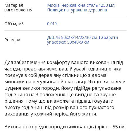
Матеріал
Миска: нержавіюча сталь 1250 мл;
виготовлення
Полиця: натуральна деревина
Об'єм, м3
0.019
Д/Ш/В 50х27х14/22/30 см; Габарити
Розміри
упаковки: 53х40х9 см
Для забезпечення комфорту вашого вихованця під
час їди, представляємо вашій увазі годівницю, яка
поєднує в собі дерев'яну стільницю з двома
мисками на регульованій підставці. Якщо ви завели
цуценя великої породи, йому підійде регульована
годівниця на 3 положення. Це вигідне та зручне
рішення, тому що ви зможете підлаштовувати
висоту годівниці під розмір вашого пухнастого
вихованця у кожний період його життя.
Вихованці середні породи вихованців (зріст – 55 см,