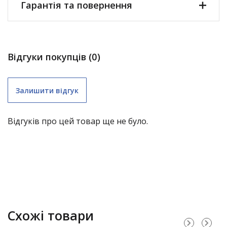
Гарантія та повернення
Відгуки покупців (0)
Залишити відгук
Відгуків про цей товар ще не було.
складні меблі (крім «економ») – 1 рік;
Схожі товари
садові гойдалки – 1 рік;