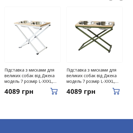
нержавіючі димарі – 3 роки;
водостічні системи з полімерним покриттям – 10
років;
меблі LOFT – 1 рік.
Зріз заклепки;
Дефекти полімерного покриття на каркасі
виробу у випадку, коли виріб не піддавався
механічним пошкодженням;
Підставка з мисками для
Пі
Підставка з мисками для
Розрив матеріалу (тканини) по шву, без
великих собак від Джека
ве
великих собак від Джека
перевищення допустимого навантаження на
модель 7 розмір L-XXXL,
М
модель 7 розмір L-XXXL,
виріб;
біла
д
хакі
4089 грн
4089 грн
1
Розрив матеріалу зварних швів каркасу;
Дефект (зламування) пластикових елементів
конструкції.