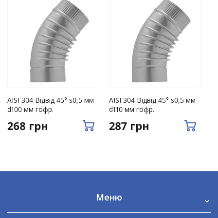
років;
меблі LOFT – 1 рік.
Зріз заклепки;
Дефекти полімерного покриття на каркасі
виробу у випадку, коли виріб не піддавався
механічним пошкодженням;
AISI 304 Відвід 45° s0,5 мм
AISI 304 Відвід 45° s0,5 мм
AI
Розрив матеріалу (тканини) по шву, без
d100 мм гофр.
d110 мм гофр.
d1
перевищення допустимого навантаження на
268 грн
287 грн
3
виріб;
Розрив матеріалу зварних швів каркасу;
Дефект (зламування) пластикових елементів
конструкції.
Меню
Відсутність гарантійного талона та товарного
чека, відсутність у гарантійному талоні позначки
Про нас