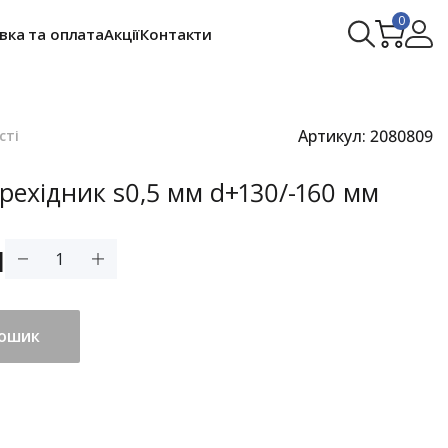
0
вка та оплата
Акції
Контакти
Артикул:
2080809
сті
ерехідник s0,5 мм d+130/-160 мм
н
кошик