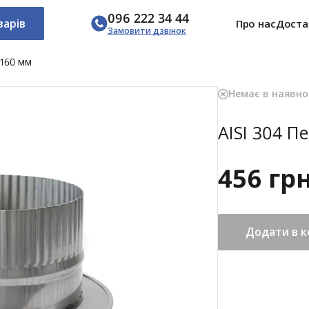
096 222 34 44
варів
Про нас
Доста
Замовити дзвінок
-160 мм
Немає в наявно
AISI 304 П
456 гр
Додати в 