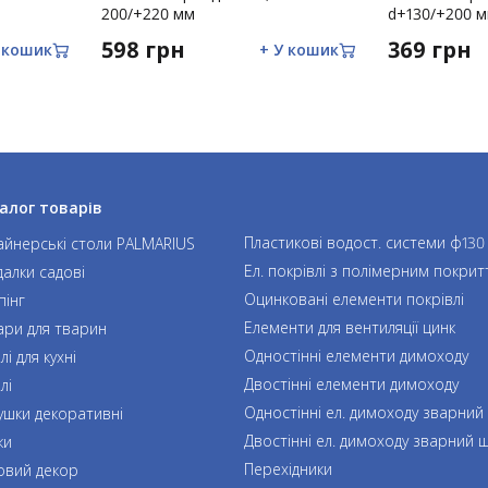
мін до конструкції виробу, наявність
200/+220 мм
d+130/+200 
598 грн
369 грн
 кошик
+ У кошик
еборної сили (пожежа, блискавка, повінь,
алог товарів
Пластикові водост. системи ф130
айнерські столи PALMARIUS
Ел. покрівлі з полімерним покрит
далки садові
Оцинковані елементи покрівлі
пінг
Елементи для вентиляції цинк
ари для тварин
Одностінні елементи димоходу
і для кухні
Двостінні елементи димоходу
лі
Одностінні ел. димоходу зварний
ушки декоративні
Двостінні ел. димоходу зварний 
ки
Перехідники
овий декор