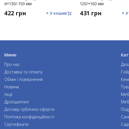
d+130/-150 мм
Ремонт виробів некваліфікованими особами, внесення з
120/+160 мм
механічних пошкоджень або слідів ремонтних робіт;
422 грн
431 грн
+ У кошик
+ У
Ушкодження, що виникли внаслідок дії обставин непер
ураган).
Меню
Кат
Про нас
Диз
Доставка та оплата
Гой
Обмін і повернення
Кем
Новини
Тов
Акції
Мебл
Дропшиппінг
Меб
Договір публічної оферти
Под
Політика конфіденційності
Сан
Сертифікати
Сад