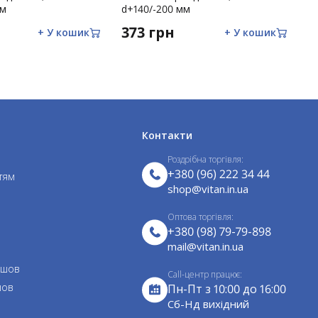
мм
d+140/-200 мм
373 грн
+ У кошик
+ У кошик
Контакти
Роздрібна торгівля:
+380 (96) 222 34 44
тям
shop@vitan.in.ua
Оптова торгівля:
+380 (98) 79-79-898
mail@vitan.in.ua
 шов
Call-центр працює:
шов
Пн-Пт з 10:00 до 16:00
Cб-Нд вихідний