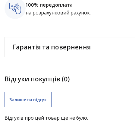
100% передоплата
на розрахунковий рахунок.
Гарантія та повернення
Відгуки покупців (0)
Залишити відгук
Відгуків про цей товар ще не було.
складні меблі (крім «економ») – 1 рік;
садові гойдалки – 1 рік;