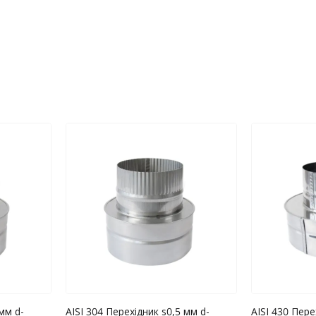
адку, коли виріб не піддавався
допустимого навантаження на виріб;
ї.
дсутність у гарантійному талоні позначки
меблів;
мм d-
AISI 304 Перехідник s0,5 мм d-
AISI 430 Пере