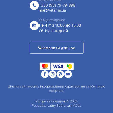
Подушки декоративні
непереборної сили (пожежа, блискавка, повінь,
Сертифікати
+380 (98) 79-79-898
ураган).
Санки
mail@vitan.in.ua
Завантажити прайс-лист
Садовий декор
Call-центр працює:
Для барбекю
Пн-Пт з 10:00 до 16:00
Оцинковані водостічні системи
Cб-Нд вихідний
Водостічні системи ф125
Водостічні системи ф140
Замовити дзвінок
Пластикові водост. системи ф90
Пластикові водост. системи ф130
Ел. покрівлі з полімерним покриттям
Оцинковані елементи покрівлі
Елементи для вентиляції цинк
Одностінні елементи димоходу
Ціна на сайті носить інформаційний характер і не є публічною
Двостінні елементи димоходу
офертою.
Одностінні ел. димоходу зварний шов
Двостінні ел. димоходу зварний шов
Усі права захищені © 2026
Розробка сайту
Веб-студія VOLL
Перехідники