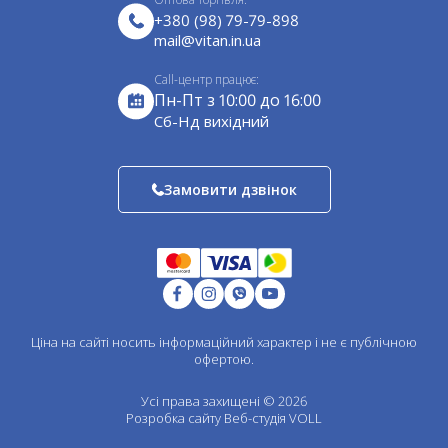
Подушки декоративні
непереборної сили (пожежа, блискавка, повінь,
Сертифікати
+380 (98) 79-79-898
ураган).
Санки
mail@vitan.in.ua
Завантажити прайс-лист
Садовий декор
Call-центр працює:
Для барбекю
Пн-Пт з 10:00 до 16:00
Оцинковані водостічні системи
Cб-Нд вихідний
Водостічні системи ф125
Водостічні системи ф140
Замовити дзвінок
Пластикові водост. системи ф90
Пластикові водост. системи ф130
Ел. покрівлі з полімерним покриттям
Оцинковані елементи покрівлі
Елементи для вентиляції цинк
Одностінні елементи димоходу
Ціна на сайті носить інформаційний характер і не є публічною
Двостінні елементи димоходу
офертою.
Одностінні ел. димоходу зварний шов
Двостінні ел. димоходу зварний шов
Усі права захищені © 2026
Розробка сайту
Веб-студія VOLL
Перехідники